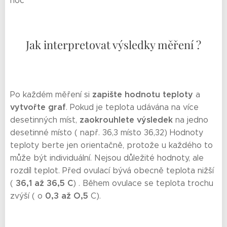
noc
Jak interpretovat výsledky měření ?
zapište hodnotu teploty
Po každém měření si
a
vytvořte graf
. Pokud je teplota udávána na více
zaokrouhlete výsledek
desetinných míst,
na jedno
desetinné místo ( např. 36,3 místo 36,32) Hodnoty
teploty berte jen orientačně, protože u každého to
může být individuální. Nejsou důležité hodnoty, ale
rozdíl teplot. Před ovulací bývá obecně teplota nižší
36,1 až 36,5 C
(
) . Během ovulace se teplota trochu
0,3 až O,5
zvýší ( o
C).