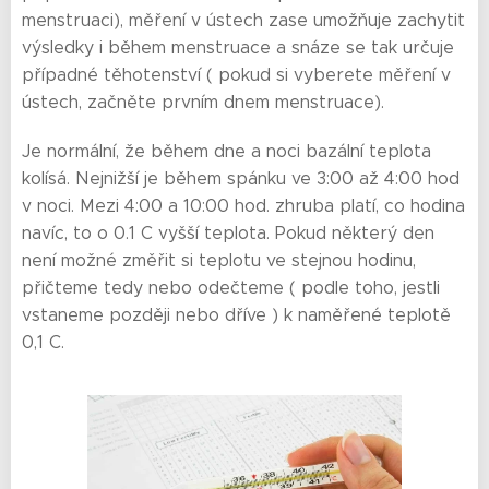
menstruaci), měření v ústech zase umožňuje zachytit
výsledky i během menstruace a snáze se tak určuje
případné těhotenství ( pokud si vyberete měření v
ústech, začněte prvním dnem menstruace).
Je normální, že během dne a noci bazální teplota
kolísá. Nejnižší je během spánku ve 3:00 až 4:00 hod
v noci. Mezi 4:00 a 10:00 hod. zhruba platí, co hodina
navíc, to o 0.1 C vyšší teplota. Pokud některý den
není možné změřit si teplotu ve stejnou hodinu,
přičteme tedy nebo odečteme ( podle toho, jestli
vstaneme později nebo dříve ) k naměřené teplotě
0,1 C.