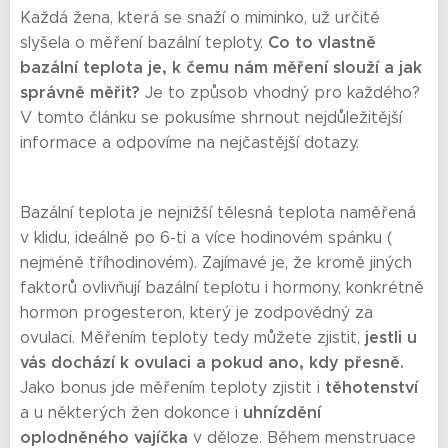
Každá žena, která se snaží o miminko, už určitě
Co to vlastně
slyšela o měření bazální teploty.
bazální teplota je, k čemu nám měření slouží a jak
správně měřit?
Je to způsob vhodný pro každého?
V tomto článku se pokusíme shrnout nejdůležitější
informace a odpovíme na nejčastější dotazy.
Bazální teplota je nejnižší tělesná teplota naměřená
v klidu, ideálně po 6-ti a více hodinovém spánku (
nejméně tříhodinovém). Zajímavé je, že kromě jiných
faktorů ovlivňují bazální teplotu i hormony, konkrétně
hormon progesteron, který je zodpovědný za
jestli u
ovulaci. Měřením teploty tedy můžete zjistit,
vás dochází k ovulaci a pokud ano, kdy přesně
.
těhotenství
Jako bonus jde měřením teploty zjistit i
uhnízdění
a u některých žen dokonce i
oplodněného vajíčka
v děloze. Během menstruace