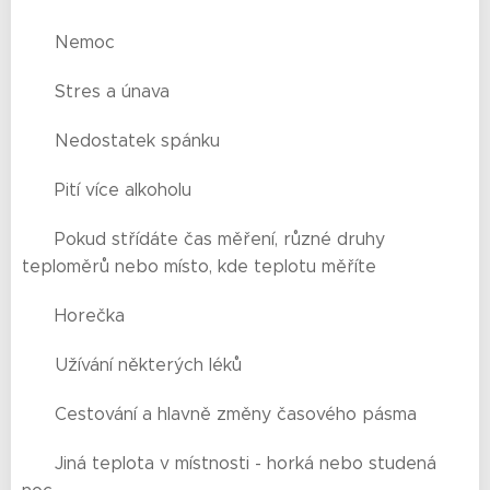
💠 Nemoc
💠 Stres a únava
💠 Nedostatek spánku
💠 Pití více alkoholu
💠 Pokud střídáte čas měření, různé druhy
teploměrů nebo místo, kde teplotu měříte
💠 Horečka
💠 Užívání některých léků
💠 Cestování a hlavně změny časového pásma
💠 Jiná teplota v místnosti - horká nebo studená