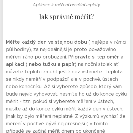
Aplikace k měření bazální teploty
Jak správně měřit?
Měřte každý den ve stejnou dobu
( nejlépe v rámci
půl hodiny), za nejideálnější je proto považováno
Připravte si teploměr a
měření ráno po probuzení.
aplikaci ( nebo tužku a papír)
na noční stolek ať
můžete teplotu změřit ještě než vstanete. Teplota
se nikdy neměří v podpaždí, ale v pochvě, ústech
nebo konečníku. Až si vyberete způsob, který vám
bude nejvíc vyhovovat, nesmíte ho už do konce cyklu
měnit - tzn. pokud si vyberete měření v ústech,
musíte až do konce cyklu měřit každý den v ústech,
jinak by bylo měření neplatné. Z výzkumů vychází, že
měření v pochvě bývá nejpřesnější ( v tomto
případě se začíná měřit dnem po ukončené