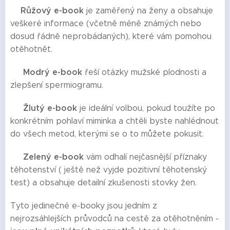
Růžový e-book
🔸
je zaměřený na ženy a obsahuje
veškeré informace (včetně méně známých nebo
dosud řádně neprobádaných), které vám pomohou
otěhotnět.
Modrý e-book
🔸
řeší otázky mužské plodnosti a
zlepšení spermiogramu.
Žlutý e-book
🔸
je ideální volbou, pokud toužíte po
konkrétním pohlaví miminka a chtěli byste nahlédnout
do všech metod, kterými se o to můžete pokusit.
Zelený e-book
🔸
vám odhalí nejčasnější příznaky
těhotenství ( ještě než vyjde pozitivní těhotenský
test) a obsahuje detailní zkušenosti stovky žen.
Tyto jedinečné e-booky jsou jedním z
nejrozsáhlejších průvodců na cestě za otěhotněním -