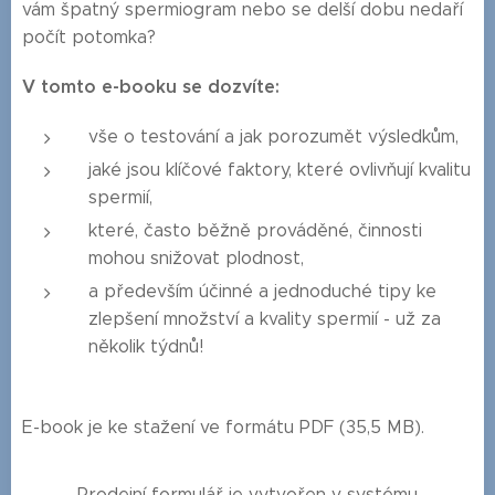
vám špatný spermiogram nebo se delší dobu nedaří
počít potomka?
V tomto e-booku se dozvíte:
vše o testování a jak porozumět výsledkům,
jaké jsou klíčové faktory, které ovlivňují kvalitu
spermií,
které, často běžně prováděné, činnosti
mohou snižovat plodnost,
a především účinné a jednoduché tipy ke
zlepšení množství a kvality spermií - už za
několik týdnů!
E-book je ke stažení ve formátu PDF (35,5 MB).
Prodejní formulář je vytvořen v systému