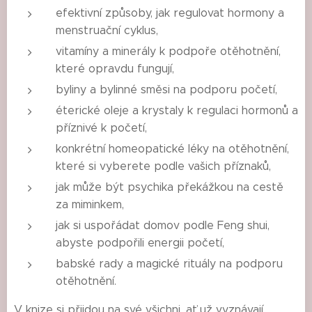
efektivní způsoby, jak regulovat hormony a
menstruační cyklus,
vitamíny a minerály k podpoře otěhotnění,
které opravdu fungují,
byliny a bylinné směsi na podporu početí,
éterické oleje a krystaly k regulaci hormonů a
příznivé k početí,
konkrétní homeopatické léky na otěhotnění,
které si vyberete podle vašich příznaků,
jak může být psychika překážkou na cestě
za miminkem,
jak si uspořádat domov podle Feng shui,
abyste podpořili energii početí,
babské rady a magické rituály na podporu
otěhotnění.
V knize si přijdou na své všichni, ať už vyznávají