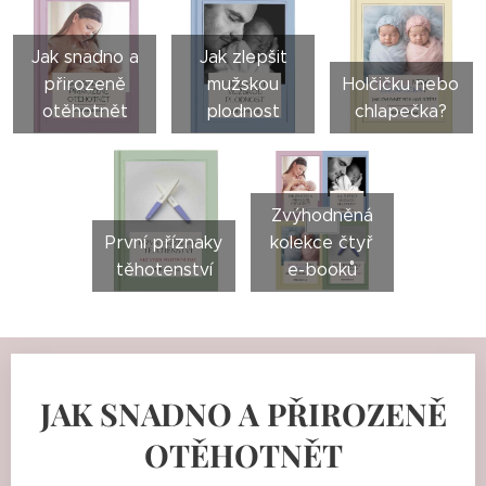
Jak snadno a
Jak zlepšit
přirozeně
mužskou
Holčičku nebo
otěhotnět
plodnost
chlapečka?
Zvýhodněná
První příznaky
kolekce čtyř
těhotenství
e-booků
JAK SNADNO A PŘIROZENĚ
OTĚHOTNĚT