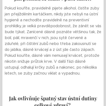
Pokud kouříte, pravidelně pijete alkohol, čistíte zuby
jen přejížděním kartáčkem, nikdy jste nebyli na ústní
hygieně a nechodíte pravidelně na preventivní
prohlídky, je velká pravděpodobnost, že zánět se vás
bude týkat. Zanícené dásně poznáte většinou tak, že
bolí, pálí, mravenčí v nich, jsou sytě červené a
zduřelé, při čištění zubů nebo třeba zakousnutí se
do jablka, dásně krvácejí a z úst jde často zápach.
Pokud kouříte, dásně vám nemusejí krvácet, protože
nikotin snižuje průtok krve. V další fázi dásně
ustupují, odhalují krčky zubů a nakonec, po několika
letech, se zuby začnou viklat a vypadnou.
Jak ovlivňuje špatný stav ústní dutiny
celkové zdraví?