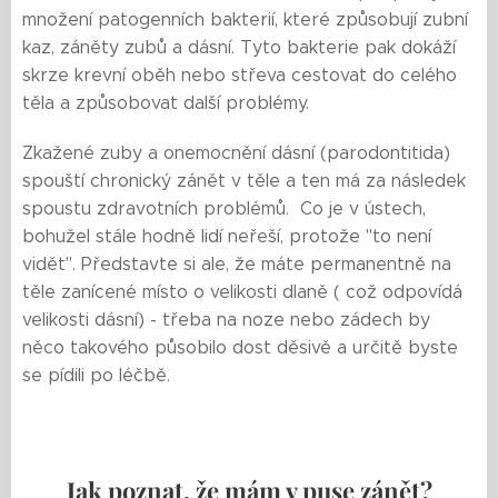
množení patogenních bakterií, které způsobují zubní
kaz, záněty zubů a dásní. Tyto bakterie pak dokáží
skrze krevní oběh nebo střeva cestovat do celého
těla a způsobovat další problémy.
Zkažené zuby a onemocnění dásní (parodontitida)
spouští chronický zánět v těle a ten má za následek
spoustu zdravotních problémů. Co je v ústech,
bohužel stále hodně lidí neřeší, protože "to není
vidět". Představte si ale, že máte permanentně na
těle zanícené místo o velikosti dlaně ( což odpovídá
velikosti dásní) - třeba na noze nebo zádech by
něco takového působilo dost děsivě a určitě byste
se pídili po léčbě.
Jak poznat, že mám v puse zánět?