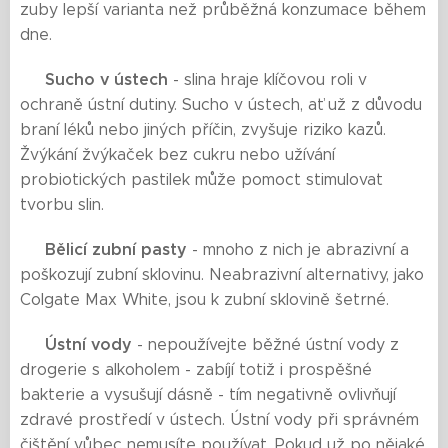
zuby lepší varianta než průběžná konzumace během
dne.
Sucho v ústech
🟨
- slina hraje klíčovou roli v
ochraně ústní dutiny. Sucho v ústech, ať už z důvodu
braní léků nebo jiných příčin, zvyšuje riziko kazů.
Žvýkání žvýkaček bez cukru nebo užívání
probiotických pastilek může pomoct stimulovat
tvorbu slin.
Bělicí zubní pasty
🟨
- mnoho z nich je abrazivní a
poškozují zubní sklovinu. Neabrazivní alternativy, jako
Colgate Max White, jsou k zubní sklovině šetrné.
Ústní vody
🟨
- nepoužívejte běžné ústní vody z
drogerie s alkoholem - zabíjí totiž i prospěšné
bakterie a vysušují dásně - tím negativně ovlivňují
zdravé prostředí v ústech. Ústní vody při správném
čištění vůbec nemusíte používat. Pokud už po nějaké