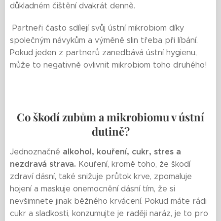
důkladném čištění dvakrát denně.
Partneři často sdílejí svůj ústní mikrobiom díky
společným návykům a výměně slin třeba při líbání.
Pokud jeden z partnerů zanedbává ústní hygienu,
může to negativně ovlivnit mikrobiom toho druhého!
Co škodí zubům a mikrobiomu v ústní
dutině?
alkohol, kouření, cukr, stres a
Jednoznačně
nezdravá strava.
Kouření, kromě toho, že škodí
zdraví dásní, také snižuje průtok krve, zpomaluje
hojení a maskuje onemocnění dásní tím, že si
nevšimnete jinak běžného krvácení. Pokud máte rádi
cukr a sladkosti, konzumujte je raději naráz, je to pro