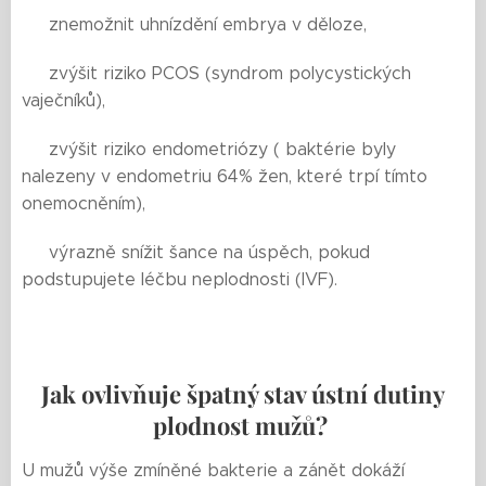
🟨 znemožnit uhnízdění embrya v děloze,
🟨 zvýšit riziko PCOS (syndrom polycystických
vaječníků),
🟨 zvýšit riziko endometriózy ( baktérie byly
nalezeny v endometriu 64% žen, které trpí tímto
onemocněním),
🟨 výrazně snížit šance na úspěch, pokud
podstupujete léčbu neplodnosti (IVF).
Jak ovlivňuje špatný stav ústní dutiny
plodnost mužů?
U mužů výše zmíněné bakterie a zánět dokáží