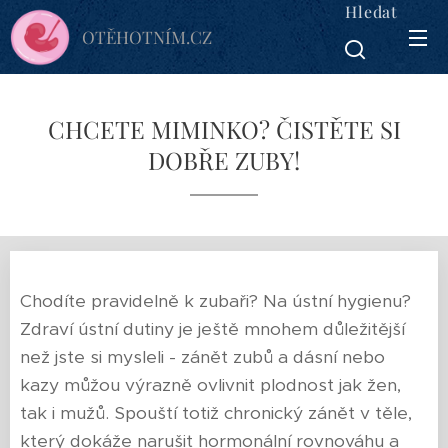
Hledat
OTĚHOTNÍM.CZ
CHCETE MIMINKO? ČISTĚTE SI
DOBŘE ZUBY!
Chodíte pravidelně k zubaři? Na ústní hygienu?
Zdraví ústní dutiny je ještě mnohem důležitější
než jste si mysleli - zánět zubů a dásní nebo
kazy můžou výrazně ovlivnit plodnost jak žen,
tak i mužů.
Spouští totiž chronický zánět v těle,
který dokáže narušit hormonální rovnováhu a