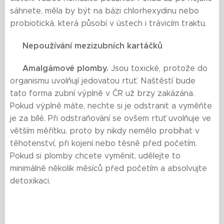
sáhnete, měla by být na bázi chlorhexydinu nebo
probiotická, která působí v ústech i trávicím traktu.
Nepoužívání mezizubních kartáčků
🟨
Amalgámové plomby.
🟨
Jsou toxické, protože do
organismu uvolňují jedovatou rtuť. Naštěstí bude
tato forma zubní výplně v ČR už brzy zakázána.
Pokud výplně máte, nechte si je odstranit a vyměňte
je za bílé. Při odstraňování se ovšem rtuť uvolňuje ve
větším měřítku, proto by nikdy nemělo probíhat v
těhotenství, při kojení nebo těsně před početím.
Pokud si plomby chcete vyměnit, udělejte to
minimálně několik měsíců před početím a absolvujte
detoxikaci.