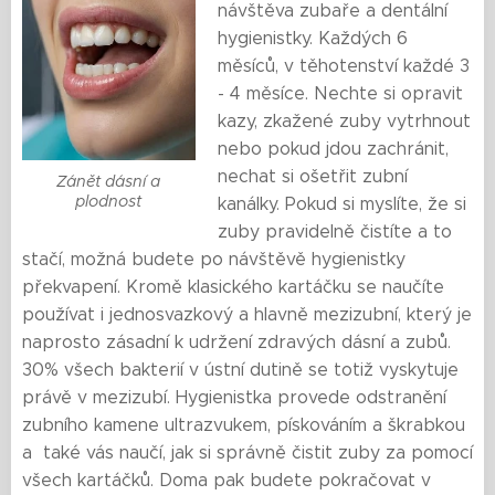
návštěva zubaře a dentální
hygienistky. Každých 6
měsíců, v těhotenství každé 3
- 4 měsíce. Nechte si opravit
kazy, zkažené zuby vytrhnout
nebo pokud jdou zachránit,
nechat si ošetřit zubní
Zánět dásní a
plodnost
kanálky. Pokud si myslíte, že si
zuby pravidelně čistíte a to
stačí, možná budete po návštěvě hygienistky
překvapení. Kromě klasického kartáčku se naučíte
používat i jednosvazkový a hlavně mezizubní, který je
naprosto zásadní k udržení zdravých dásní a zubů.
30% všech bakterií v ústní dutině se totiž vyskytuje
právě v mezizubí. Hygienistka provede odstranění
zubního kamene ultrazvukem, pískováním a škrabkou
a také vás naučí, jak si správně čistit zuby za pomocí
všech kartáčků. Doma pak budete pokračovat v