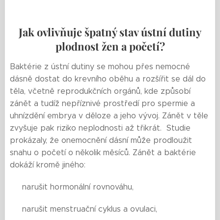
Jak ovlivňuje špatný stav ústní dutiny
plodnost žen a početí?
Baktérie z ústní dutiny se mohou přes nemocné
dásně dostat do krevního oběhu a rozšířit se dál do
těla, včetně reprodukčních orgánů, kde způsobí
zánět a tudíž nepříznivé prostředí pro spermie a
uhnízdění embrya v děloze a jeho vývoj. Zánět v těle
zvyšuje pak riziko neplodnosti až třikrát. Studie
prokázaly, že onemocnění dásní může prodloužit
snahu o početí o několik měsíců. Zánět a baktérie
dokáží kromě jiného:
🟨 narušit hormonální rovnováhu,
🟨 narušit menstruační cyklus a ovulaci,