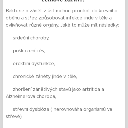
Bakterie a zánět z úst mohou pronikat do krevního
oběhu a střev, způsobovat infekce jinde v těle a
ovlivňovat různé orgány. Jaké to může mít následky:
🟨 srdeční choroby,
🟨 poškození cév,
🟨 erektilní dysfunkce,
🟨 chronické záněty jinde v těle,
🟨 zhoršení zánětlivých stavů jako artritida a
Alzheimerova choroba,
🟨 střevní dysbióza ( nerovnováha organismů ve
střevě).