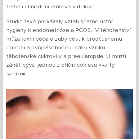
třeba i uhnízdění embrya v děloze.
Studie také prokázaly vztah špatné ústní
hygieny k endometrióze a PCOS. V těhotenství
může laxní péče o zuby vést k předčasnému
porodu a dvojnásobnému riziku vzniku
těhotenské cukrovky a preeklampsie. U mužů
zánět bývá jednou z příčin poklesu kvality
spermií.