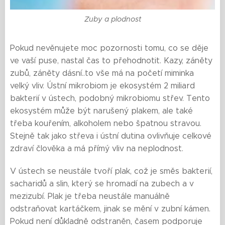
Zuby a plodnost
Pokud nevěnujete moc pozornosti tomu, co se děje
ve vaší puse, nastal čas to přehodnotit. Kazy, záněty
zubů, záněty dásní..to vše má na početí miminka
velký vliv. Ústní mikrobiom je ekosystém 2 miliard
bakterií v ústech, podobný mikrobiomu střev. Tento
ekosystém může být narušený plakem, ale také
třeba kouřením, alkoholem nebo špatnou stravou.
Stejně tak jako střeva i ústní dutina ovlivňuje celkové
zdraví člověka a má přímý vliv na neplodnost.
V ústech se neustále tvoří plak, což je směs bakterií,
sacharidů a slin, který se hromadí na zubech a v
mezizubí. Plak je třeba neustále manuálně
odstraňovat kartáčkem, jinak se mění v zubní kámen.
Pokud není důkladně odstraněn, časem podporuje