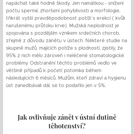
napáchat také hodně škody. Jen namátkou - snížení
počtu spermií, zhoršení pohyblivosti a morfologie,
třikrát vyšší pravděpodobnost potíží s erekcí ( kvůli
narušenému průtoku krve). Mužská neplodnost je
spojována s pozdějším vznikem srdečních chorob,
zřejmě z důvodu zánětu v ústech. Některé studie na
skupině mužů, majících potíže s plodností, zjistily, že
95% z nich mělo zároveň i neléčené stomatologické
problémy. Odstranění těchto problémů vedlo ve
většině případů k početí potomka během
následujících 6 měsíců. Mužům, kteří zdraví a hygienu
úst zanedbávali dál, se to podařilo jen v 5%.
Jak ovlivňuje zánět v ústní dutině
těhotenství?